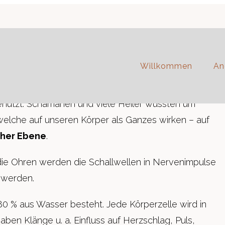
Klänge Klangmeditationen Klangreisen Klangbad
Willkommen
An
nutzt. Schamanen und viele Heiler wussten um
welche auf unseren Körper als Ganzes wirken – auf
cher Ebene
.
die Ohren werden die Schallwellen in Nervenimpulse
 werden.
80 % aus Wasser besteht. Jede Körperzelle wird in
ben Klänge u. a. Einfluss auf Herzschlag, Puls,