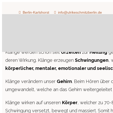
Berlin-Karlshorst
info@ulrikeschmitzberlin.de
Die Wirkung Von Klängen
Klänge werden schon seit
Urzeiten
zur
Heilung
ge
deren Wirkung. Klänge erzeugen
Schwingungen
, 
körperlicher, mentaler, emotionaler und seelis
Klänge verändern unser
Gehirn
. Beim Hören über 
umgewandelt, welche an das Gehirn weitergeleitet
Klänge wirken auf unseren
Körper
, welcher zu 70-
Schwingung versetzt, bewegt und massiert. Somit ha